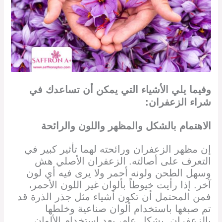
وفيما يلي الأشياء التي يمكن أن تساعدك في
شراء الزعفران:
الاهتمام بالشكل والمظهر واللون والرائحة
إن مظهر الزعفران ورائحته لهما تأثير كبير في
التعرف على أصالته. الزعفران الأصلي هش
وسهل الطحن ولونه أحمر ولا يرى فيه أي لون
آخر. إذا رأيت خيوطاً بألوان غير اللون الأحمر،
فمن المحتمل أن تكون أشياء مثل جذر الذرة قد
تم صبغها باستخدام ألوان صناعية وخلطها
بالزعفران. بشكل عام، يعد استخدام الألوان