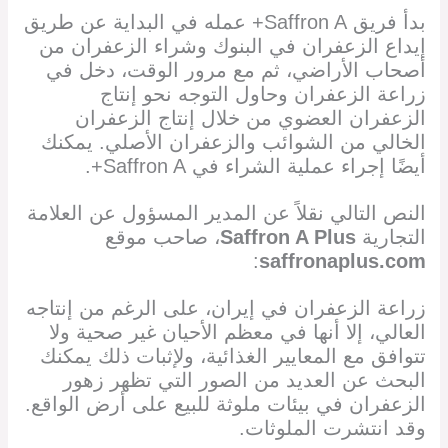
بدأ فريق Saffron A+ عمله في البداية عن طريق
إيداع الزعفران في البنوك وشراء الزعفران من
أصحاب الأراضي، ثم مع مرور الوقت، دخل في
زراعة الزعفران وحاول التوجه نحو إنتاج
الزعفران العضوي من خلال إنتاج الزعفران
الخالي من الشوائب والزعفران الأصلي. يمكنك
أيضًا إجراء عملية الشراء في Saffron A+.
النص التالي نقلاً عن المدير المسؤول عن العلامة
التجارية
Saffron A Plus
، صاحب موقع
:
saffronaplus.com
زراعة الزعفران في إيران، على الرغم من إنتاجه
العالي، إلا أنها في معظم الأحيان غير صحية ولا
تتوافق مع المعايير الغذائية، ولإثبات ذلك يمكنك
البحث عن العديد من الصور التي تظهر زهور
الزعفران في بيئات ملوثة للبيع على أرض الواقع.
وقد انتشرت الملوثات.