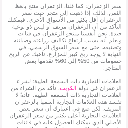
سعر الزعفران: كما قلنا، الزعفران منتج باهظ
الثمن. لذلك، إذا ذهبت إلى متجر حيث سعر
الزعفران أقل بكثير من الأسواق الأخرى، فيمكنك
التأكد من أن الزعفران مزيف أو ليس ذو نوعية
جيدة. نحن أنفسنا منتجو الزعفران في قناات
ونعلم أنه بسبب ارتفاع تكاليف زراعته وصيانته
وتصنيعه، حتى مع سعر السوق الرسمي، في
النهاية لا يوجد ربح كبير للمزارع، ناهيك عن الربح
خصومات من 50% إلى 60% تقدمها بعض
المتاجر!
العلامات التجارية ذات السمعة الطيبة: لشراء
الزعفران في دولة
الكويت
، تأكد من الشراء من
العلامات التجارية ذات السمعة الطيبة. عادةً لا
تفسد هذه العلامات التجارية اسمها بالزعفران
المزيف. لكن ضع في اعتبارك أن سعر بعض
العلامات التجارية أعلى بكثير من سعر الزعفران
الأصلي الذي يمكنك الحصول عليه في قائنات.