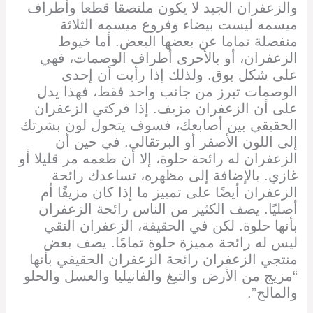
والزعفران الجيد لا يكون ملتصقا قطعا وأطراف
ميسمه ليست بيضاء وفروع ميسمه الثلاثة
منفصلة تماما عن بعضها البعض. أما خيوط
الزعفران، أو بالأحرى أطراف الوصمات، فهي
على شكل بوق. ولذلك إذا رأيت أن إحدى
الوصمات تبرز من جانب واحد فقط، فهذا يدل
على أن الزعفران مزيف. إذا فركتي الزعفران
الحقيقي بين أصابعك، فسوف يتحول لون بشرتك
إلى اللون الأصفر أو البرتقالي. في حين أن
الزعفران له رائحة حلوة، إلا أن طعمه مر قليلا أو
غازي. بالإضافة إلى مظهره، تساعدك رائحة
الزعفران أيضًا على تمييز ما إذا كان مزيفًا أم
أصليًا. يصف الكثير من الناس رائحة الزعفران
بأنها حلوة. لكن في الحقيقة، الزعفران النقي
ليس له رائحة مميزة حلوة تمامًا. يصف بعض
منتجي الزعفران رائحة الزعفران الحقيقي بأنها
“مزيج من الأرض والتبغ والفانيليا والعسل والحلو
والمالح”.