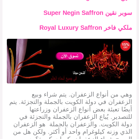
سوبر نقين
Super Negin Saffron
ملكي فاخر
Royal Luxury Saffron
وهي من أنواع الزعفران. يتم شراء وبيع
الزعفران في دولة الكويت
بالجملة والتجزئة. يتم
أيضًا تعبئة بعض أنواع الزعفران وزراعتها
للتصدير. يُباع الزعفران بالجملة والتجزئة في
دولة الكويت. والزعفران بالجملة هو الزعفران
الذي وزنه كيلوغرام واحد أو أكثر. ولكن هل من
المربح شراء الزعفران بكميات كبيرة؟ بسبب