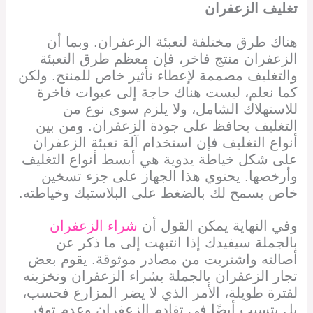
تغليف الزعفران
هناك طرق مختلفة لتعبئة الزعفران. وبما أن
الزعفران منتج فاخر، فإن معظم طرق التعبئة
والتغليف مصممة لإعطاء تأثير خاص للمنتج. ولكن
كما نعلم، ليست هناك حاجة إلى عبوات فاخرة
للاستهلاك الشامل، ولا يلزم سوى نوع من
التغليف يحافظ على جودة الزعفران. ومن بين
أنواع التغليف فإن استخدام آلة تعبئة الزعفران
على شكل خياطة يدوية هي أبسط أنواع التغليف
وأرخصها. يحتوي هذا الجهاز على جزء تسخين
خاص يسمح لك بالضغط على البلاستيك وخياطته.
وفي النهاية يمكن القول أن
شراء الزعفران
بالجملة سيفيدك إذا انتبهت إلى ما ذكر عن
أصالته واشتريت من مصادر موثوقة. يقوم بعض
تجار الزعفران بالجملة بشراء الزعفران وتخزينه
لفترة طويلة، الأمر الذي لا يضر المزارع فحسب،
بل يتسبب أيضًا في تقادم الزعفران وعدم توفر