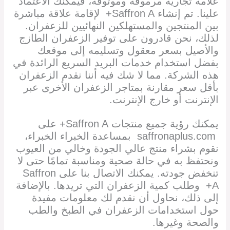
علامة تجارية مرموقة وموثوقة، فيمكنك الاعتماد
علينا. تم إنشاء Saffron A+ لإقامة علاقة مباشرة
بين المنتجين والمستهلكين النهائيين للزعفران.
لذلك، نحن قادرون على توفير الزعفران الطازج
والأصيل بسعر معقول وتسليمه إلى موقعك
بفضل استخدام خدمات البريد السريع الرائدة في
هذه الشركة. مما لا شك فيه أننا نقدم الزعفران
بأقل سعر مقارنة بمتاجر الزعفران الأخرى عبر
الإنترنت أو خارج الإنترنت.
يمكنك رؤية جميع منتجات Saffron A+ على
saffronaplus.com بمساعدة الخبراء الخبراء،
نقوم بشراء منتج عالي الجودة وخالي من العيوب
ونحتفظ به في حالة صحية ومناسبة تمامًا حتى لا
تنخفض جودته. يمكنك الاتصال بنا على Saffron
A+ وطلب كمية الزعفران التي تريدها. بالإضافة
إلى ذلك، نحاول أن نقدم لك معلومات مفيدة
حول استخدامات الزعفران في الطبخ والطب
والصحة وغيرها.