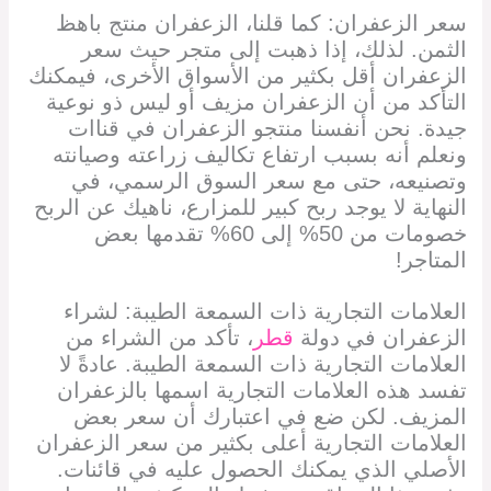
سعر الزعفران: كما قلنا، الزعفران منتج باهظ
الثمن. لذلك، إذا ذهبت إلى متجر حيث سعر
الزعفران أقل بكثير من الأسواق الأخرى، فيمكنك
التأكد من أن الزعفران مزيف أو ليس ذو نوعية
جيدة. نحن أنفسنا منتجو الزعفران في قناات
ونعلم أنه بسبب ارتفاع تكاليف زراعته وصيانته
وتصنيعه، حتى مع سعر السوق الرسمي، في
النهاية لا يوجد ربح كبير للمزارع، ناهيك عن الربح
خصومات من 50% إلى 60% تقدمها بعض
المتاجر!
العلامات التجارية ذات السمعة الطيبة: لشراء
الزعفران في دولة
قطر
، تأكد من الشراء من
العلامات التجارية ذات السمعة الطيبة. عادةً لا
تفسد هذه العلامات التجارية اسمها بالزعفران
المزيف. لكن ضع في اعتبارك أن سعر بعض
العلامات التجارية أعلى بكثير من سعر الزعفران
الأصلي الذي يمكنك الحصول عليه في قائنات.