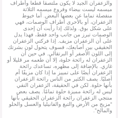
والزعفران الجيد لا يكون ملتصقا قطعا وأطراف
ميسمه ليست بيضاء وفروع ميسمه الثلاثة
منفصلة تماما عن بعضها البعض. أما خيوط
الزعفران، أو بالأحرى أطراف الوصمات، فهي
على شكل بوق. ولذلك إذا رأيت أن إحدى
الوصمات تبرز من جانب واحد فقط، فهذا يدل
على أن الزعفران مزيف. إذا فركتي الزعفران
الحقيقي بين أصابعك، فسوف يتحول لون بشرتك
إلى اللون الأصفر أو البرتقالي. في حين أن
الزعفران له رائحة حلوة، إلا أن طعمه مر قليلا أو
غازي. بالإضافة إلى مظهره، تساعدك رائحة
الزعفران أيضًا على تمييز ما إذا كان مزيفًا أم
أصليًا. يصف الكثير من الناس رائحة الزعفران
بأنها حلوة. لكن في الحقيقة، الزعفران النقي
ليس له رائحة مميزة حلوة تمامًا. يصف بعض
منتجي الزعفران رائحة الزعفران الحقيقي بأنها
“مزيج من الأرض والتبغ والفانيليا والعسل والحلو
والمالح”.