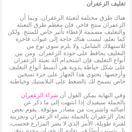
تغليف الزعفران
هناك طرق مختلفة لتعبئة الزعفران. وبما أن
الزعفران منتج فاخر، فإن معظم طرق التعبئة
والتغليف مصممة لإعطاء تأثير خاص للمنتج. ولكن
كما نعلم، ليست هناك حاجة إلى عبوات فاخرة
للاستهلاك الشامل، ولا يلزم سوى نوع من
التغليف يحافظ على جودة الزعفران. ومن بين
أنواع التغليف فإن استخدام آلة تعبئة الزعفران
على شكل خياطة يدوية هي أبسط أنواع التغليف
وأرخصها. يحتوي هذا الجهاز على جزء تسخين
خاص يسمح لك بالضغط على البلاستيك وخياطته.
وفي النهاية يمكن القول أن
شراء الزعفران
بالجملة سيفيدك إذا انتبهت إلى ما ذكر عن
أصالته واشتريت من مصادر موثوقة. يقوم بعض
تجار الزعفران بالجملة بشراء الزعفران وتخزينه
لفترة طويلة، الأمر الذي لا يضر المزارع فحسب،
بل يتسبب أيضًا في تقادم الزعفران وعدم توفر