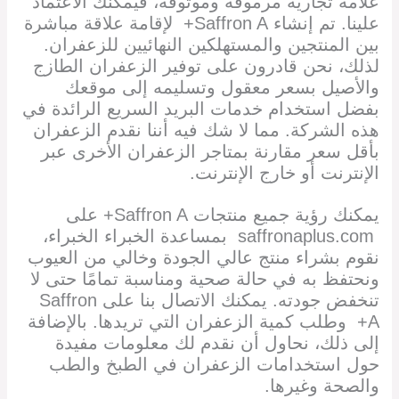
علامة تجارية مرموقة وموثوقة، فيمكنك الاعتماد
علينا. تم إنشاء Saffron A+ لإقامة علاقة مباشرة
بين المنتجين والمستهلكين النهائيين للزعفران.
لذلك، نحن قادرون على توفير الزعفران الطازج
والأصيل بسعر معقول وتسليمه إلى موقعك
بفضل استخدام خدمات البريد السريع الرائدة في
هذه الشركة. مما لا شك فيه أننا نقدم الزعفران
بأقل سعر مقارنة بمتاجر الزعفران الأخرى عبر
الإنترنت أو خارج الإنترنت.
يمكنك رؤية جميع منتجات Saffron A+ على
saffronaplus.com بمساعدة الخبراء الخبراء،
نقوم بشراء منتج عالي الجودة وخالي من العيوب
ونحتفظ به في حالة صحية ومناسبة تمامًا حتى لا
تنخفض جودته. يمكنك الاتصال بنا على Saffron
A+ وطلب كمية الزعفران التي تريدها. بالإضافة
إلى ذلك، نحاول أن نقدم لك معلومات مفيدة
حول استخدامات الزعفران في الطبخ والطب
والصحة وغيرها.