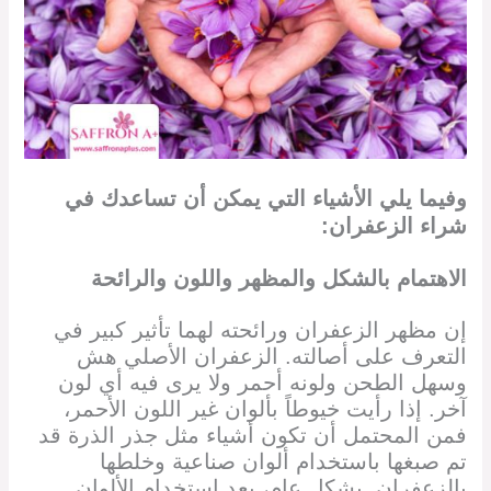
وفيما يلي الأشياء التي يمكن أن تساعدك في
شراء الزعفران:
الاهتمام بالشكل والمظهر واللون والرائحة
إن مظهر الزعفران ورائحته لهما تأثير كبير في
التعرف على أصالته. الزعفران الأصلي هش
وسهل الطحن ولونه أحمر ولا يرى فيه أي لون
آخر. إذا رأيت خيوطاً بألوان غير اللون الأحمر،
فمن المحتمل أن تكون أشياء مثل جذر الذرة قد
تم صبغها باستخدام ألوان صناعية وخلطها
بالزعفران. بشكل عام، يعد استخدام الألوان