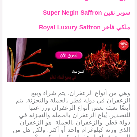
سوبر نقين
Super Negin Saffron
ملكي فاخر
Royal Luxury Saffron
وهي من أنواع الزعفران. يتم شراء وبيع
الزعفران في دولة قطر
بالجملة والتجزئة. يتم
أيضًا تعبئة بعض أنواع الزعفران وزراعتها
للتصدير. يُباع الزعفران بالجملة والتجزئة في
دولة قطر. والزعفران بالجملة هو الزعفران
الذي وزنه كيلوغرام واحد أو أكثر. ولكن هل من
المربح شراء الزعفران بكميات كبيرة؟ بسبب