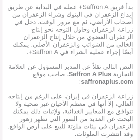
بدأ فريق Saffron A+ عمله في البداية عن طريق
إيداع الزعفران في البنوك وشراء الزعفران من
أصحاب الأراضي، ثم مع مرور الوقت، دخل في
زراعة الزعفران وحاول التوجه نحو إنتاج
الزعفران العضوي من خلال إنتاج الزعفران
الخالي من الشوائب والزعفران الأصلي. يمكنك
أيضًا إجراء عملية الشراء في Saffron A+.
النص التالي نقلاً عن المدير المسؤول عن العلامة
التجارية
Saffron A Plus
، صاحب موقع
:
saffronaplus.com
زراعة الزعفران في إيران، على الرغم من إنتاجه
العالي، إلا أنها في معظم الأحيان غير صحية ولا
تتوافق مع المعايير الغذائية، ولإثبات ذلك يمكنك
البحث عن العديد من الصور التي تظهر زهور
الزعفران في بيئات ملوثة للبيع على أرض الواقع.
وقد انتشرت الملوثات.