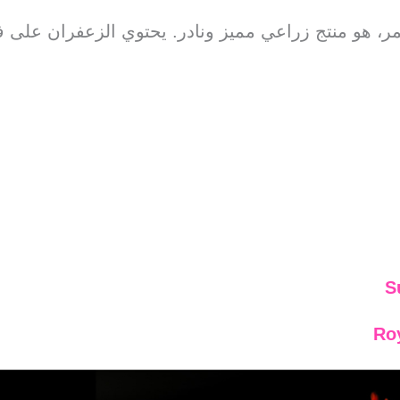
ر، هو منتج زراعي مميز ونادر. يحتوي الزعفران على ف
S
Ro