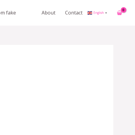
rom fake
About
Contact
English
▼