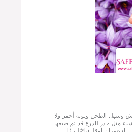
هش وسهل الطحن ولونه أحمر ولا
شياء مثل جذر الذرة قد تم صبغها
لزعفران أمرًا شائعًا جدًا