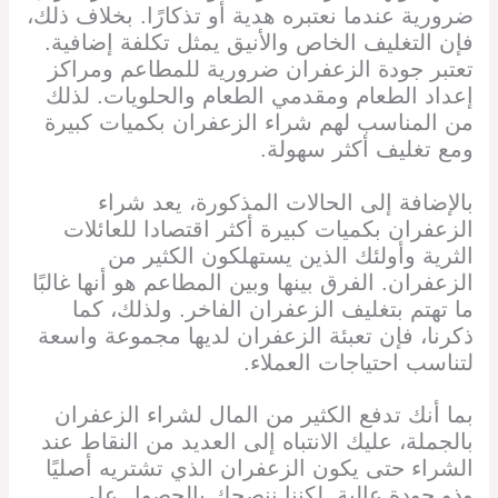
ضرورية عندما نعتبره هدية أو تذكارًا. بخلاف ذلك،
فإن التغليف الخاص والأنيق يمثل تكلفة إضافية.
تعتبر جودة الزعفران ضرورية للمطاعم ومراكز
إعداد الطعام ومقدمي الطعام والحلويات. لذلك
من المناسب لهم شراء الزعفران بكميات كبيرة
ومع تغليف أكثر سهولة.
بالإضافة إلى الحالات المذكورة، يعد شراء
الزعفران بكميات كبيرة أكثر اقتصادا للعائلات
الثرية وأولئك الذين يستهلكون الكثير من
الزعفران. الفرق بينها وبين المطاعم هو أنها غالبًا
ما تهتم بتغليف الزعفران الفاخر. ولذلك، كما
ذكرنا، فإن تعبئة الزعفران لديها مجموعة واسعة
لتناسب احتياجات العملاء.
بما أنك تدفع الكثير من المال لشراء الزعفران
بالجملة، عليك الانتباه إلى العديد من النقاط عند
الشراء حتى يكون الزعفران الذي تشتريه أصليًا
وذو جودة عالية. لكننا ننصحك بالحصول على