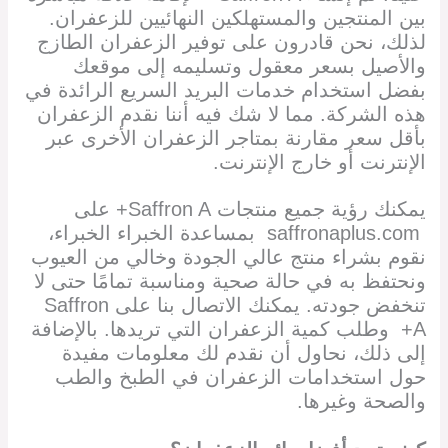
بين المنتجين والمستهلكين النهائيين للزعفران.
لذلك، نحن قادرون على توفير الزعفران الطازج
والأصيل بسعر معقول وتسليمه إلى موقعك
بفضل استخدام خدمات البريد السريع الرائدة في
هذه الشركة. مما لا شك فيه أننا نقدم الزعفران
بأقل سعر مقارنة بمتاجر الزعفران الأخرى عبر
الإنترنت أو خارج الإنترنت.
يمكنك رؤية جميع منتجات Saffron A+ على
saffronaplus.com بمساعدة الخبراء الخبراء،
نقوم بشراء منتج عالي الجودة وخالي من العيوب
ونحتفظ به في حالة صحية ومناسبة تمامًا حتى لا
تنخفض جودته. يمكنك الاتصال بنا على Saffron
A+ وطلب كمية الزعفران التي تريدها. بالإضافة
إلى ذلك، نحاول أن نقدم لك معلومات مفيدة
حول استخدامات الزعفران في الطبخ والطب
والصحة وغيرها.