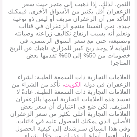
الثمن. لذلك، إذا ذهبت إلى متجر حيث سعر
الزعفران أقل بكثير من الأسواق الأخرى، فيمكنك
التأكد من أن الزعفران مزيف أو ليس ذو نوعية
جيدة. نحن أنفسنا منتجو الزعفران في قناات
ونعلم أنه بسبب ارتفاع تكاليف زراعته وصيانته
وتصنيعه، حتى مع سعر السوق الرسمي، في
النهاية لا يوجد ربح كبير للمزارع، ناهيك عن الربح
خصومات من 50% إلى 60% تقدمها بعض
المتاجر!
العلامات التجارية ذات السمعة الطيبة: لشراء
الزعفران في دولة
الكويت
، تأكد من الشراء من
العلامات التجارية ذات السمعة الطيبة. عادةً لا
تفسد هذه العلامات التجارية اسمها بالزعفران
المزيف. لكن ضع في اعتبارك أن سعر بعض
العلامات التجارية أعلى بكثير من سعر الزعفران
الأصلي الذي يمكنك الحصول عليه في قائنات.
وفي هذا السياق سنرشدك إلى كيفية الحصول
على أفضل أنواع الزعفران من خلال شراء