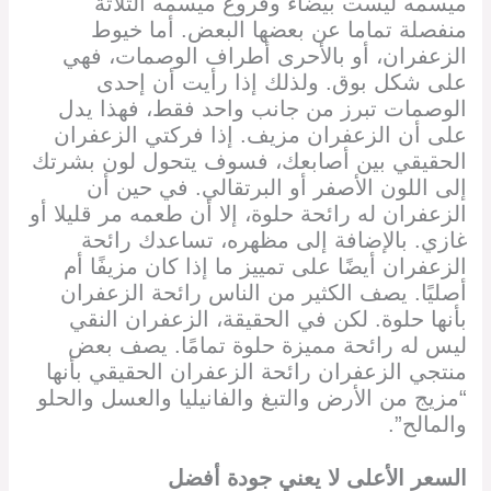
ميسمه ليست بيضاء وفروع ميسمه الثلاثة
منفصلة تماما عن بعضها البعض. أما خيوط
الزعفران، أو بالأحرى أطراف الوصمات، فهي
على شكل بوق. ولذلك إذا رأيت أن إحدى
الوصمات تبرز من جانب واحد فقط، فهذا يدل
على أن الزعفران مزيف. إذا فركتي الزعفران
الحقيقي بين أصابعك، فسوف يتحول لون بشرتك
إلى اللون الأصفر أو البرتقالي. في حين أن
الزعفران له رائحة حلوة، إلا أن طعمه مر قليلا أو
غازي. بالإضافة إلى مظهره، تساعدك رائحة
الزعفران أيضًا على تمييز ما إذا كان مزيفًا أم
أصليًا. يصف الكثير من الناس رائحة الزعفران
بأنها حلوة. لكن في الحقيقة، الزعفران النقي
ليس له رائحة مميزة حلوة تمامًا. يصف بعض
منتجي الزعفران رائحة الزعفران الحقيقي بأنها
“مزيج من الأرض والتبغ والفانيليا والعسل والحلو
والمالح”.
السعر الأعلى لا يعني جودة أفضل