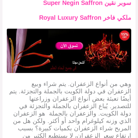
سوبر نقين
Super Negin Saffron
ملكي فاخر
Royal Luxury Saffron
وهي من أنواع الزعفران. يتم شراء وبيع
الزعفران في دولة الكويت
بالجملة والتجزئة. يتم
أيضًا تعبئة بعض أنواع الزعفران وزراعتها
للتصدير. يُباع الزعفران بالجملة والتجزئة في
دولة الكويت. والزعفران بالجملة هو الزعفران
الذي وزنه كيلوغرام واحد أو أكثر. ولكن هل من
المربح شراء الزعفران بكميات كبيرة؟ بسبب
ارتفاع سعر الزعفران، لا يستطيع الكثير من