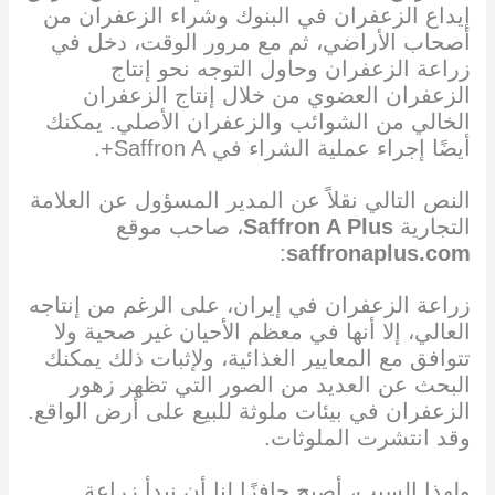
إيداع الزعفران في البنوك وشراء الزعفران من
أصحاب الأراضي، ثم مع مرور الوقت، دخل في
زراعة الزعفران وحاول التوجه نحو إنتاج
الزعفران العضوي من خلال إنتاج الزعفران
الخالي من الشوائب والزعفران الأصلي. يمكنك
أيضًا إجراء عملية الشراء في Saffron A+.
النص التالي نقلاً عن المدير المسؤول عن العلامة
التجارية
Saffron A Plus
، صاحب موقع
:
saffronaplus.com
زراعة الزعفران في إيران، على الرغم من إنتاجه
العالي، إلا أنها في معظم الأحيان غير صحية ولا
تتوافق مع المعايير الغذائية، ولإثبات ذلك يمكنك
البحث عن العديد من الصور التي تظهر زهور
الزعفران في بيئات ملوثة للبيع على أرض الواقع.
وقد انتشرت الملوثات.
ولهذا السبب، أصبح حافزًا لنا أن نبدأ زراعة