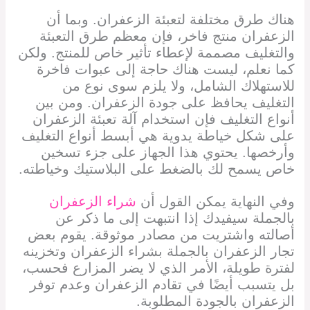
هناك طرق مختلفة لتعبئة الزعفران. وبما أن
الزعفران منتج فاخر، فإن معظم طرق التعبئة
والتغليف مصممة لإعطاء تأثير خاص للمنتج. ولكن
كما نعلم، ليست هناك حاجة إلى عبوات فاخرة
للاستهلاك الشامل، ولا يلزم سوى نوع من
التغليف يحافظ على جودة الزعفران. ومن بين
أنواع التغليف فإن استخدام آلة تعبئة الزعفران
على شكل خياطة يدوية هي أبسط أنواع التغليف
وأرخصها. يحتوي هذا الجهاز على جزء تسخين
خاص يسمح لك بالضغط على البلاستيك وخياطته.
وفي النهاية يمكن القول أن
شراء الزعفران
بالجملة سيفيدك إذا انتبهت إلى ما ذكر عن
أصالته واشتريت من مصادر موثوقة. يقوم بعض
تجار الزعفران بالجملة بشراء الزعفران وتخزينه
لفترة طويلة، الأمر الذي لا يضر المزارع فحسب،
بل يتسبب أيضًا في تقادم الزعفران وعدم توفر
الزعفران بالجودة المطلوبة.