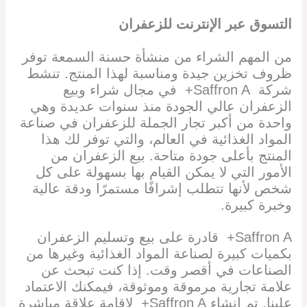
التسوق عبر الإنترنت للزعفران
من المهم الشراء من منشأة حسنة السمعة توفر
ظروف تخزين جيدة ومناسبة لهذا المنتج. تنشط
شركة Saffron A+ في مجال شراء وبيع
الزعفران عالي الجودة منذ سنوات عديدة وهي
واحدة من أكبر تجار الجملة للزعفران في صناعة
المواد الغذائية في العالم، والتي توفر لك هذا
المنتج بأعلى جودة متاحة. بيع الزعفران من
الأمور التي لا يمكن القيام بها بسهولة على كل
شخص لأنها تتطلب إشرافًا مستمرًا ودقة عالية
وخبرة كبيرة.
Saffron A+ قادرة على بيع وتسليم الزعفران
بكميات كبيرة لصناعة المواد الغذائية وغيرها من
الصناعات في أقصر وقت. إذا كنت تبحث عن
علامة تجارية مرموقة وموثوقة، فيمكنك الاعتماد
علينا. تم إنشاء Saffron A+ لإقامة علاقة مباشرة