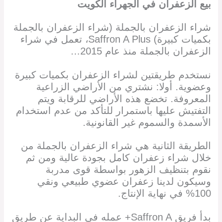
بيع الزعفران في
الجهراء الكويت
شراء الزعفران بالجملة (شراء الزعفران بالجملة
بكميات كبيرة) Saffron A Plus، تعمل في شراء
الزعفران بالجملة منذ عام 2015…
نستخدم طريقتين لشراء الزعفران بكميات كبيرة
وعضوية. أولا: نشتري من الأراضي الزراعية
المعروفة. تخضع هذه الأراضي للرقابة ويتم
التفتيش عليها باستمرار للتأكد من عدم استخدام
الأسمدة والسموم غير القانونية.
الطريقة الثانية هي شراء الزعفران بالجملة من
خلال شراء زعفران كامل بجودة عالية ومن ثم
نقوم بتنظيف الزهور بواسطة قوى مدربة
وسيكون لدينا زعفران عضوي طبيعي ونقي
100% في نهاية الإنتاج.
بدأ فريق Saffron A+ عمله في البداية عن طريق